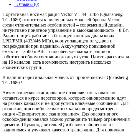
Отзывы (0)
Портативная носимая рация Vector VT-44 Turbo (Quansheng
TG-1680) относится к числу новых моделей бренда Vector,
среди отличительных особенностей – современный дизайн,
интуитивно понятное управление и высокая мощность – 8 Вт.
Радиостанция работает в безлицензионных диапазонах
LPD/PMR (433/446 МГц), корпус защищен от ударов и
повреждений при падениях. Аккумулятор повышенной
емкости – 3500 mA/h – способен удерживать рацию в
работоспособном состоянии до двух суток. Память рассчитана
на 16 каналов, есть возможность настроить несколько
абонентских групп.
В наличии оригинальная модель от производителя Quansheng
TG-1680 !
Автоматическое сканирование позволяет пользователю
оставаться в курсе переговоров, которых одновременно идут
на разных каналах и не пропустить ключевые сообщения. Для
отслеживания наиболее важных каналов предусмотрена
опция «Приоритетное сканирование». Для оперативного
освобождения каналов можно установить таймер ограничения
времени. Шумоподавитель SQ избавляет абонентов от
радиопомех и улучшает качество трансляции. Для новичков