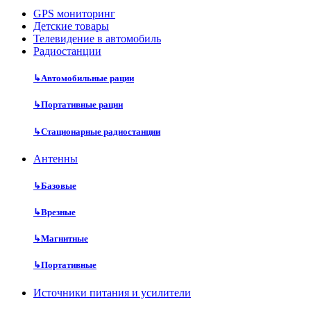
GPS мониторинг
Детские товары
Телевидение в автомобиль
Радиостанции
↳
Автомобильные рации
↳
Портативные рации
↳
Стационарные радиостанции
Антенны
↳
Базовые
↳
Врезные
↳
Магнитные
↳
Портативные
Источники питания и усилители