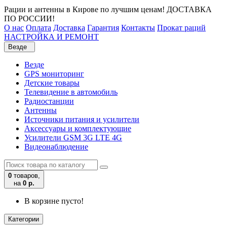
Рации и антенны в Кирове по лучшим ценам! ДОСТАВКА
ПО РОССИИ!
О нас
Оплата
Доставка
Гарантия
Контакты
Прокат раций
НАСТРОЙКА И РЕМОНТ
Везде
Везде
GPS мониторинг
Детские товары
Телевидение в автомобиль
Радиостанции
Антенны
Источники питания и усилители
Аксессуары и комплектующие
Усилители GSM 3G LTE 4G
Видеонаблюдение
0
товаров,
на
0 р.
В корзине пусто!
Категории