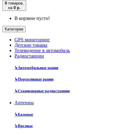
0
товаров,
на
0 р.
В корзине пусто!
Категории
GPS мониторинг
Детские товары
Телевидение в автомобиль
Радиостанции
↳
Автомобильные рации
↳
Портативные рации
↳
Стационарные радиостанции
Антенны
↳
Базовые
↳
Врезные