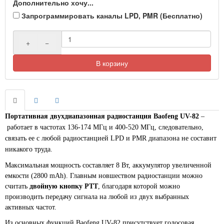
Дополнительно хочу...
Запрограммировать каналы LPD, PMR (Бесплатно)
+
−
В корзину
Портативная двухдиапазонная радиостанция Baofeng UV-82
–
работает в частотах 136-174 МГц и 400-520 МГц, следовательно,
связать ее с любой радиостанцией LPD и PMR диапазона не составит
никакого труда.
Максимальная мощность составляет 8 Вт, аккумулятор увеличенной
емкости (2800 mAh). Главным новшеством радиостанции можно
считать
двойную кнопку PTT
, благодаря которой можно
производить передачу сигнала на любой из двух выбранных
активных частот.
Из основных функций Baofeng UV-82 присутствует голосовая