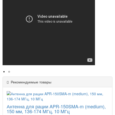
Рекомендуемые товары
Антенна для рации APR-150SMA-m (medium),
150 мм, 136-174 MГц, 10 MГц