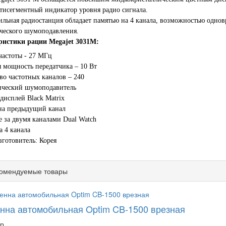
тисегментный индикатор уровня радио сигнала.
льная радиостанция обладает памятью на 4 канала, возможностью одно
ческого шумоподавления.
ристики рации Megajet 3031M:
частоты - 27 МГц
 мощность передатчика – 10 Вт
во частотных каналов – 240
ический шумоподавитель
дисплей Black Matrix
на предыдущий канал
 за двумя каналами Dual Watch
а 4 канала
зготовитель: Корея
омендуемые товары
нна автомобильная Optim CB-1500 врезная
р.