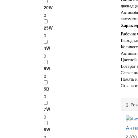
двенадца
20W
Автомоби
0
автомати
Характе
25W
Рабочие 
0
Выходная
Количест
4W
Автомат
0
Цветной 
Возврат 
5W
Слежение
0
Память н
Страна и
5В
0
Рек
7W
0
Анте
8W
2 870 
0