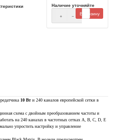
Наличие уточняйте
ктеристики
В корзину
+
−
ередатчика
10 Вт
и
240 каналов
европейской сетки в
динная схема с двойным преобразованием частоты и
отать на 240 каналах в частотных сетках A, B, C, D, Е
имально упростить настройку и управление
еем Black Matrix. В модели предусмотрен