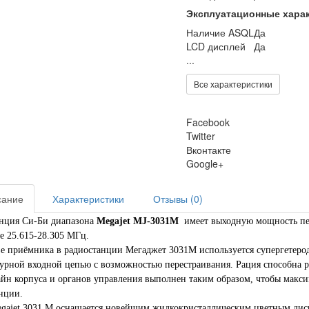
Эксплуатационные хара
Наличие ASQL
Да
LCD дисплей
Да
...
Все характеристики
Facebook
Twitter
Вконтакте
Google+
ание
Характеристики
Отзывы (0)
нция Си-Би диапазона
Megajet MJ-3031M
имеет выходную мощность п
е
25.615-28.305
МГц.
ве приёмника в радиостанции
Мегаджет 3031М
используется супергетеро
урной входной цепью с возможностью перестраивания. Рация способна раб
айн корпуса и органов управления выполнен таким образом, чтобы макс
нции.
gajet 3031 M
оснащается новейшим жидкокристаллическим цветным диспл