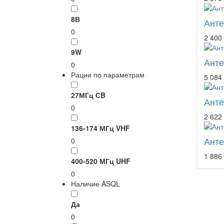
8В
Анте
0
2 400 
9W
Анте
0
Рации по параметрам
5 084 
27МГц СB
Анте
0
2 622 
136-174 МГц VHF
Анте
0
1 886 
400-520 МГц UHF
0
Наличие ASQL
Да
0