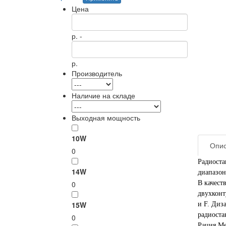
Цена
р. -
р.
Производитель
Наличие на складе
Выходная мощность
10W
Опис
0
Радиоста
14W
диапазон
0
В качест
двухконт
15W
и F. Диз
радиоста
0
Рация
Me