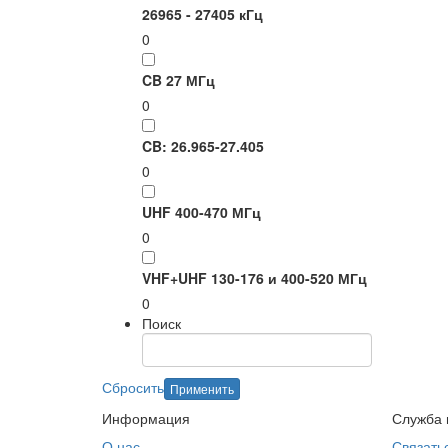
26965 - 27405 кГц
0
CB 27 МГц
0
CB: 26.965-27.405
0
UHF 400-470 МГц
0
VHF+UHF 130-176 и 400-520 МГц
0
Поиск
Сбросить
Применить
Информация
Служба 
О нас
Связать