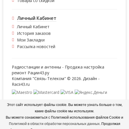
Товары со скидкой
Личный Кабинет
Личный Кабинет
История заказов
Мои Закладки
Рассылка новостей
Радиостанции и антенны - Продажа настройка
ремонт
Рации43.ру
Компания "Связь-Телеком" © 2026. Дизайн -
Racii43.ru
Интернет магазин для целей выполнения заказов
Этот сайт использует файлы cookie. Вы можете узнать больше о том,
обрабатывает персональные данные, информация об
какие файлы cookie мы используем.
обработке персональных данных и сведения о
Вы можете ознакомиться с Политикой использования файлов Cookie и
реализуемых требованиях к защите персональных данных
отражены в
Политике в отношении обработки
Политикой в области обработки персональных данных
. Продолжая
персональных данных
.