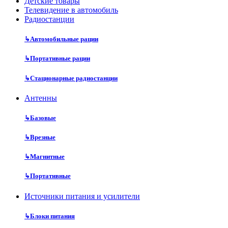
Детские товары
Телевидение в автомобиль
Радиостанции
↳
Автомобильные рации
↳
Портативные рации
↳
Стационарные радиостанции
Антенны
↳
Базовые
↳
Врезные
↳
Магнитные
↳
Портативные
Источники питания и усилители
↳
Блоки питания