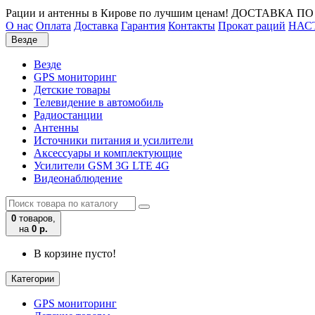
Рации и антенны в Кирове по лучшим ценам! ДОСТАВКА П
О нас
Оплата
Доставка
Гарантия
Контакты
Прокат раций
НАС
Везде
Везде
GPS мониторинг
Детские товары
Телевидение в автомобиль
Радиостанции
Антенны
Источники питания и усилители
Аксессуары и комплектующие
Усилители GSM 3G LTE 4G
Видеонаблюдение
0
товаров,
на
0 р.
В корзине пусто!
Категории
GPS мониторинг