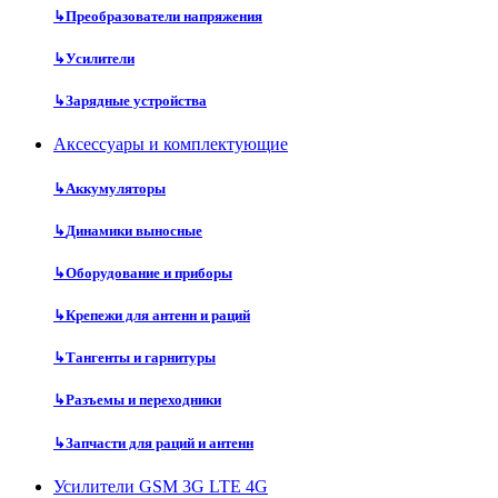
↳
Преобразователи напряжения
↳
Усилители
↳
Зарядные устройства
Аксессуары и комплектующие
↳
Аккумуляторы
↳
Динамики выносные
↳
Оборудование и приборы
↳
Крепежи для антенн и раций
↳
Тангенты и гарнитуры
↳
Разъемы и переходники
↳
Запчасти для раций и антенн
Усилители GSM 3G LTE 4G