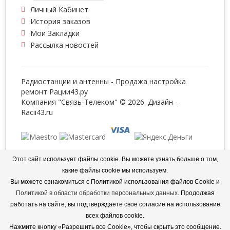
Личный Кабинет
История заказов
Мои Закладки
Рассылка новостей
Радиостанции и антенны - Продажа настройка
ремонт
Рации43.ру
Компания "Связь-Телеком" © 2026. Дизайн -
Racii43.ru
Интернет магазин для целей выполнения заказов
Этот сайт использует файлы cookie. Вы можете узнать больше о том,
обрабатывает персональные данные, информация об
какие файлы cookie мы используем.
обработке персональных данных и сведения о
Вы можете ознакомиться с Политикой использования файлов Cookie и
реализуемых требованиях к защите персональных данных
отражены в
Политике в отношении обработки
Политикой в области обработки персональных данных
. Продолжая
персональных данных
.
работать на сайте, вы подтверждаете свое согласие на использование
всех файлов cookie.
Интернет магазин использует файлы «cookie» с целью
персонализации сервисов и повышения удобства
Нажмите кнопку «Разрешить все Cookie», чтобы скрыть это сообщение.