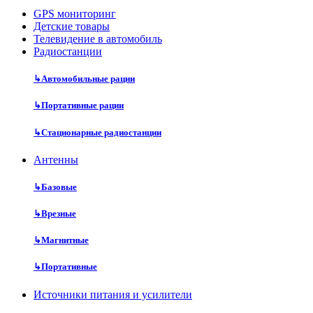
GPS мониторинг
Детские товары
Телевидение в автомобиль
Радиостанции
↳
Автомобильные рации
↳
Портативные рации
↳
Стационарные радиостанции
Антенны
↳
Базовые
↳
Врезные
↳
Магнитные
↳
Портативные
Источники питания и усилители