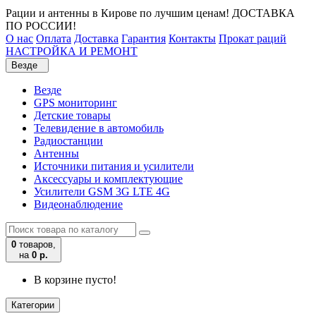
Рации и антенны в Кирове по лучшим ценам! ДОСТАВКА
ПО РОССИИ!
О нас
Оплата
Доставка
Гарантия
Контакты
Прокат раций
НАСТРОЙКА И РЕМОНТ
Везде
Везде
GPS мониторинг
Детские товары
Телевидение в автомобиль
Радиостанции
Антенны
Источники питания и усилители
Аксессуары и комплектующие
Усилители GSM 3G LTE 4G
Видеонаблюдение
0
товаров,
на
0 р.
В корзине пусто!
Категории